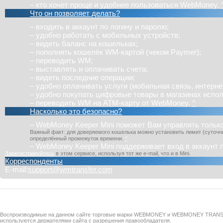
– кто хочет проще и удобнее пользоваться WebMoney.
Что он позволяет делать?
– входить в аккаунт по логину и паролю;
– удобно работать с мобильных устройств;
– видеть баланс на кошельках;
– пополнять кошелёк WM-картой (чеком Paymer);
– переводить WM;
– выставлять и оплачивать счета;
– видеть последние операции;
– удобно оплачивать услуги (мобильная связь, интернет 
– удобно покупать цифровые товары в магазинах исп
– переводить WM на ATM-карту от WebMoney.
^
Насколько это безопасно?
–
WebMoney Keeper Mini
поможет Вам управлять только
Важный факт: для доверяемого кошелька можно установить лимит (суточны
определённый промежуток времени.
^
–
WebMoney Keeper Mini
поддерживает вход в аккаунт 
Зарегистрируйтесь
в этом сервисе, используя тот же e-mail, что и в
Mini
.
Корреспонденты
E-mail:
support@wmtransfer.com
Воспроизводимые на данном сайте торговые марки WEBMONEY и WEBMONEY TRAN
используются держателями сайта с разрешения правообладателя.