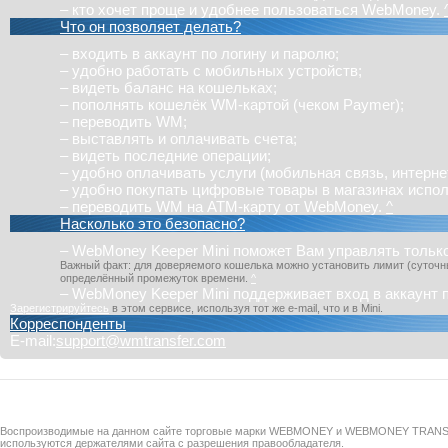
– кто хочет проще и удобнее пользоваться WebMoney.
Что он позволяет делать?
– входить в аккаунт по логину и паролю;
– удобно работать с мобильных устройств;
– видеть баланс на кошельках;
– пополнять кошелёк WM-картой (чеком Paymer);
– переводить WM;
– выставлять и оплачивать счета;
– видеть последние операции;
– удобно оплачивать услуги (мобильная связь, интернет 
– удобно покупать цифровые товары в магазинах исп
– переводить WM на ATM-карту от WebMoney.
^
Насколько это безопасно?
–
WebMoney Keeper Mini
поможет Вам управлять только
Важный факт: для доверяемого кошелька можно установить лимит (суточны
определённый промежуток времени.
^
–
WebMoney Keeper Mini
поддерживает вход в аккаунт 
Зарегистрируйтесь
в этом сервисе, используя тот же e-mail, что и в
Mini
.
Корреспонденты
E-mail:
support@wmtransfer.com
Воспроизводимые на данном сайте торговые марки WEBMONEY и WEBMONEY TRAN
используются держателями сайта с разрешения правообладателя.