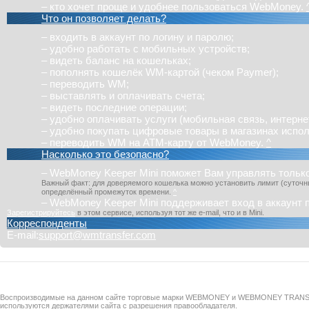
– кто хочет проще и удобнее пользоваться WebMoney.
Что он позволяет делать?
– входить в аккаунт по логину и паролю;
– удобно работать с мобильных устройств;
– видеть баланс на кошельках;
– пополнять кошелёк WM-картой (чеком Paymer);
– переводить WM;
– выставлять и оплачивать счета;
– видеть последние операции;
– удобно оплачивать услуги (мобильная связь, интернет 
– удобно покупать цифровые товары в магазинах исп
– переводить WM на ATM-карту от WebMoney.
^
Насколько это безопасно?
–
WebMoney Keeper Mini
поможет Вам управлять только
Важный факт: для доверяемого кошелька можно установить лимит (суточны
определённый промежуток времени.
^
–
WebMoney Keeper Mini
поддерживает вход в аккаунт 
Зарегистрируйтесь
в этом сервисе, используя тот же e-mail, что и в
Mini
.
Корреспонденты
E-mail:
support@wmtransfer.com
Воспроизводимые на данном сайте торговые марки WEBMONEY и WEBMONEY TRAN
используются держателями сайта с разрешения правообладателя.