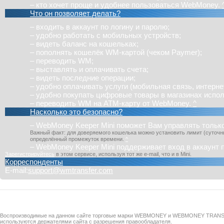
– кто хочет проще и удобнее пользоваться WebMoney.
Что он позволяет делать?
– входить в аккаунт по логину и паролю;
– удобно работать с мобильных устройств;
– видеть баланс на кошельках;
– пополнять кошелёк WM-картой (чеком Paymer);
– переводить WM;
– выставлять и оплачивать счета;
– видеть последние операции;
– удобно оплачивать услуги (мобильная связь, интернет 
– удобно покупать цифровые товары в магазинах исп
– переводить WM на ATM-карту от WebMoney.
^
Насколько это безопасно?
–
WebMoney Keeper Mini
поможет Вам управлять только
Важный факт: для доверяемого кошелька можно установить лимит (суточны
определённый промежуток времени.
^
–
WebMoney Keeper Mini
поддерживает вход в аккаунт 
Зарегистрируйтесь
в этом сервисе, используя тот же e-mail, что и в
Mini
.
Корреспонденты
E-mail:
support@wmtransfer.com
Воспроизводимые на данном сайте торговые марки WEBMONEY и WEBMONEY TRAN
используются держателями сайта с разрешения правообладателя.